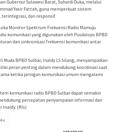
han Gubernur Sulawesi Barat, Suhardi Duka, melalui
mmad Yasir Fattah, guna memperkuat sistem
terintegrasi, dan responsif.
 Loka Monitor Spektrum Frekuensi Radio Mamuju
dio komunikasi yang digunakan oleh Pusdalops BPBD
gaturan dan sinkronisasi frekuensi komunikasi antar
i Muda BPBD Sulbar, Inaldy LS Silang, menyampaikan
liki peran penting dalam mendukung koordinasi saat
erutama ketika jaringan komunikasi umum mengalami
sistem komunikasi radio BPBD Sulbar dapat semakin
 mendukung percepatan penyampaian informasi dan
 Inaldy. (Rls)
uka