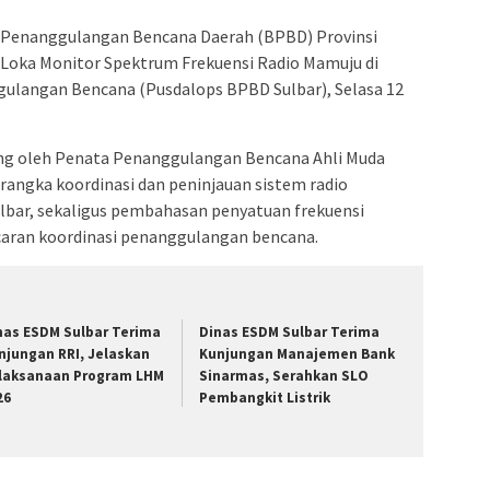
 Penanggulangan Bencana Daerah (BPBD) Provinsi
Loka Monitor Spektrum Frekuensi Radio Mamuju di
ulangan Bencana (Pusdalops BPBD Sulbar), Selasa 12
ung oleh Penata Penanggulangan Bencana Ahli Muda
 rangka koordinasi dan peninjauan sistem radio
lbar, sekaligus pembahasan penyatuan frekuensi
aran koordinasi penanggulangan bencana.
nas ESDM Sulbar Terima
Dinas ESDM Sulbar Terima
njungan RRI, Jelaskan
Kunjungan Manajemen Bank
laksanaan Program LHM
Sinarmas, Serahkan SLO
26
Pembangkit Listrik