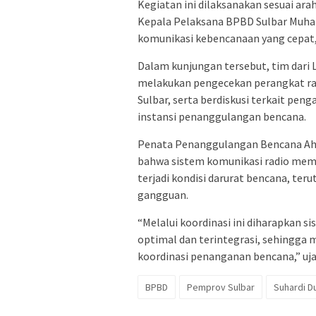
Kegiatan ini dilaksanakan sesuai ara
Kepala Pelaksana BPBD Sulbar Muha
komunikasi kebencanaan yang cepat, 
Dalam kunjungan tersebut, tim dari
melakukan pengecekan perangkat ra
Sulbar, serta berdiskusi terkait pen
instansi penanggulangan bencana.
Penata Penanggulangan Bencana Ahl
bahwa sistem komunikasi radio memi
terjadi kondisi darurat bencana, t
gangguan.
“Melalui koordinasi ini diharapkan 
optimal dan terintegrasi, sehingga
koordinasi penanganan bencana,” ujar
BPBD
Pemprov Sulbar
Suhardi D