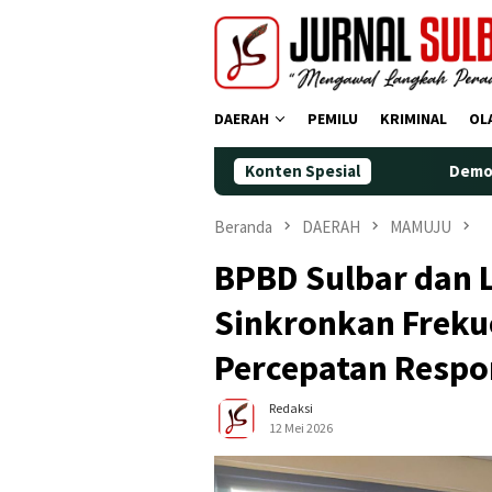
Loncat
ke
konten
DAERAH
PEMILU
KRIMINAL
OL
Konten Spesial
Demokrat Polman Per
Beranda
DAERAH
MAMUJU
BPBD Sulbar dan 
Sinkronkan Freku
Percepatan Respo
Redaksi
12 Mei 2026