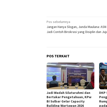
Navigasi
Pos sebelumnya
Jangan Hanya Slogan, Junda Maulana: ASN
pos
Jadi Contoh Birokrasi yang Disiplin dan Juj
POS TERKAIT
Jadi Wadah Silaturahmi dan
DKP 
Bertukar Pengetahuan, KPw
Peng
BI Sulbar Gelar Capacity
Rump
Building Wartawan 2026
pada