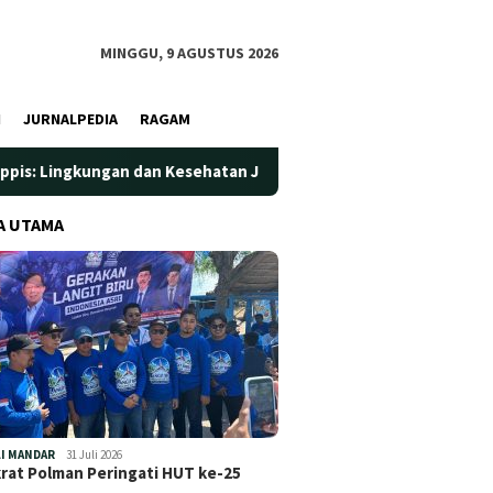
MINGGU, 9 AGUSTUS 2026
I
JURNALPEDIA
RAGAM
an dan Kesehatan Jadi Prioritas
Jadi Wadah Silaturahmi 
A UTAMA
I MANDAR
31 Juli 2026
at Polman Peringati HUT ke-25
…