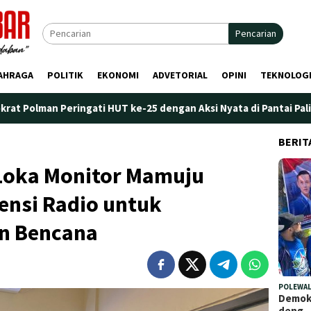
Pencarian
AHRAGA
POLITIK
EKONOMI
ADVETORIAL
OPINI
TEKNOLOG
ingati HUT ke-25 dengan Aksi Nyata di Pantai Palippis: Lingkung
BERIT
Loka Monitor Mamuju
ensi Radio untuk
n Bencana
POLEWAL
Demokr
deng