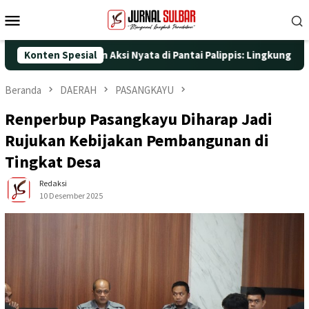
Loncat
Menu
ke
Mobile
konten
-25 dengan Aksi Nyata di Pantai Palippis: Lingkungan dan Keseh
Konten Spesial
Beranda
DAERAH
PASANGKAYU
Renperbup Pasangkayu Diharap Jadi
Rujukan Kebijakan Pembangunan di
Tingkat Desa
Redaksi
10 Desember 2025