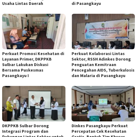
Usaha Lintas Daerah
di Pasangkayu
Perkuat Promosi Kesehatan di
Perkuat Kolaborasi Lintas
Layanan Primer, DKPPKB
Sektor, RSSH Adinkes Dorong
Sulbar Lakukan Diskusi
Penguatan Kemitraan
Bersama Puskesmas
Pencegahan AIDS, Tuberkulosis
Pasangkayu I
dan Malaria di Pasangkayu
DKPPKB Sulbar Dorong
Dinkes Pasangkayu Perkuat
Integrasi Program dan
Percepatan Cek Kesehatan
Dukungan Lintas Sektor untuk
Gratis, Bentuk Tim Khusus