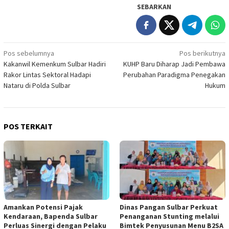
SEBARKAN
Navigasi
Pos sebelumnya
Pos berikutnya
Kakanwil Kemenkum Sulbar Hadiri
KUHP Baru Diharap Jadi Pembawa
pos
Rakor Lintas Sektoral Hadapi
Perubahan Paradigma Penegakan
Nataru di Polda Sulbar
Hukum
POS TERKAIT
Amankan Potensi Pajak
Dinas Pangan Sulbar Perkuat
Kendaraan, Bapenda Sulbar
Penanganan Stunting melalui
Perluas Sinergi dengan Pelaku
Bimtek Penyusunan Menu B2SA