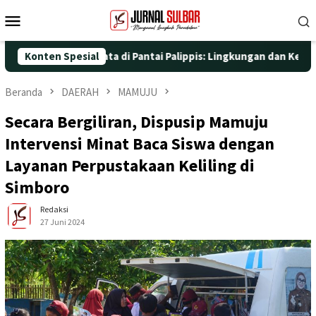
Loncat
Menu
ke
Mobile
konten
n Aksi Nyata di Pantai Palippis: Lingkungan dan Kesehatan Jadi 
Konten Spesial
Beranda
DAERAH
MAMUJU
Secara Bergiliran, Dispusip Mamuju
Intervensi Minat Baca Siswa dengan
Layanan Perpustakaan Keliling di
Simboro
Redaksi
27 Juni 2024