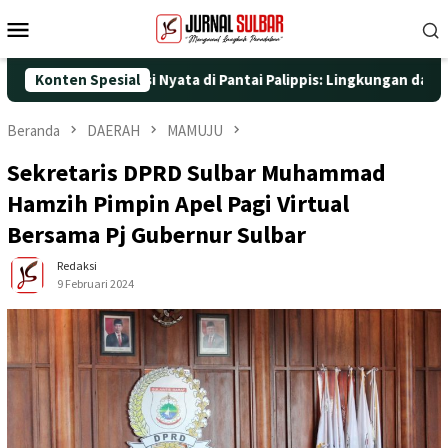
Loncat
Menu
ke
Mobile
konten
dengan Aksi Nyata di Pantai Palippis: Lingkungan dan Kesehatan
Konten Spesial
Beranda
DAERAH
MAMUJU
Sekretaris DPRD Sulbar Muhammad
Hamzih Pimpin Apel Pagi Virtual
Bersama Pj Gubernur Sulbar
Redaksi
9 Februari 2024