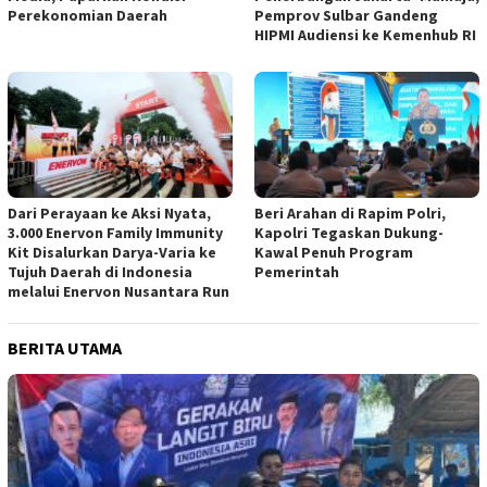
Perekonomian Daerah
Pemprov Sulbar Gandeng
HIPMI Audiensi ke Kemenhub RI
Dari Perayaan ke Aksi Nyata,
Beri Arahan di Rapim Polri,
3.000 Enervon Family Immunity
Kapolri Tegaskan Dukung-
Kit Disalurkan Darya-Varia ke
Kawal Penuh Program
Tujuh Daerah di Indonesia
Pemerintah
melalui Enervon Nusantara Run
BERITA UTAMA