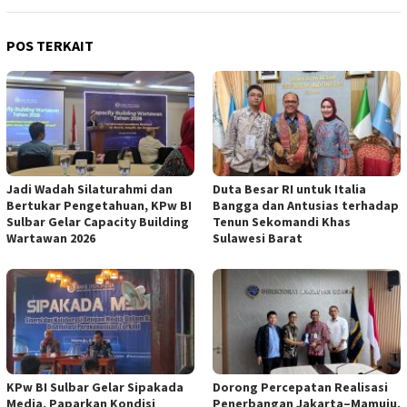
POS TERKAIT
Jadi Wadah Silaturahmi dan
Duta Besar RI untuk Italia
Bertukar Pengetahuan, KPw BI
Bangga dan Antusias terhadap
Sulbar Gelar Capacity Building
Tenun Sekomandi Khas
Wartawan 2026
Sulawesi Barat
KPw BI Sulbar Gelar Sipakada
Dorong Percepatan Realisasi
Media, Paparkan Kondisi
Penerbangan Jakarta–Mamuju,