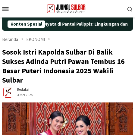
Loncat
Menu
ke
Mobile
konten
dengan Aksi Nyata di Pantai Palippis: Lingkungan dan Kesehatan
Konten Spesial
Beranda
EKONOMI
Sosok Istri Kapolda Sulbar Di Balik
Sukses Adinda Putri Pawan Tembus 16
Besar Puteri Indonesia 2025 Wakili
Sulbar
Redaksi
4 Mei 2025