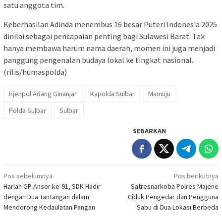
satu anggota tim.
Keberhasilan Adinda menembus 16 besar Puteri Indonesia 2025
dinilai sebagai pencapaian penting bagi Sulawesi Barat. Tak
hanya membawa harum nama daerah, momen ini juga menjadi
panggung pengenalan budaya lokal ke tingkat nasional.
(rilis/humaspolda)
Irjenpol Adang Ginanjar
Kapolda Sulbar
Mamuju
Polda Sulbar
Sulbar
SEBARKAN
Navigasi
Pos sebelumnya
Pos berikutnya
Harlah GP Ansor ke-91, SDK Hadir
Satresnarkoba Polres Majene
pos
dengan Dua Tantangan dalam
Ciduk Pengedar dan Pengguna
Mendorong Kedaulatan Pangan
Sabu di Dua Lokasi Berbeda