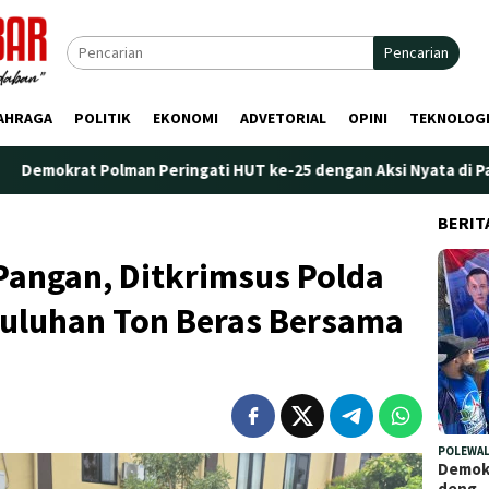
Pencarian
AHRAGA
POLITIK
EKONOMI
ADVETORIAL
OPINI
TEKNOLOG
n Peringati HUT ke-25 dengan Aksi Nyata di Pantai Palippis: Lin
BERIT
 Pangan, Ditkrimsus Polda
Puluhan Ton Beras Bersama
POLEWAL
Demokr
deng