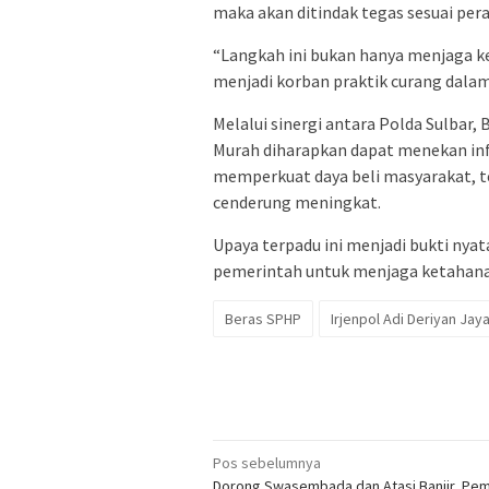
maka akan ditindak tegas sesuai pe
“Langkah ini bukan hanya menjaga ke
menjadi korban praktik curang dalam 
Melalui sinergi antara Polda Sulbar
Murah diharapkan dapat menekan inf
memperkuat daya beli masyarakat, t
cenderung meningkat.
Upaya terpadu ini menjadi bukti ny
pemerintah untuk menjaga ketahana
Beras SPHP
Irjenpol Adi Deriyan Jay
Navigasi
Pos sebelumnya
Dorong Swasembada dan Atasi Banjir, Pe