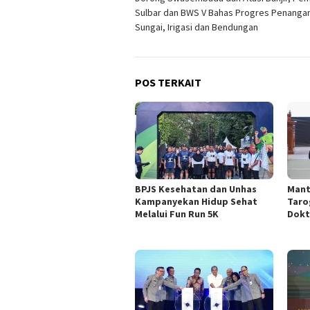
pos
Sulbar dan BWS V Bahas Progres Penanga
Sungai, Irigasi dan Bendungan
POS TERKAIT
BPJS Kesehatan dan Unhas
Mant
Kampanyekan Hidup Sehat
Taro
Melalui Fun Run 5K
Dokt