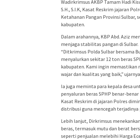
Wadirkrimsus AKBP Tamam Hadi Kiswor
S.H., S.I.K, Kasat Reskrim jajaran P
Ketahanan Pangan Provinsi Sulbar, s
kabupaten.
Dalam arahannya, KBP Abd. Aziz men
menjaga stabilitas pangan di Sulbar.
“Ditkrimsus Polda Sulbar bersama 
menyalurkan sekitar 12 ton beras SP
kabupaten. Kami ingin memastikan 
wajar dan kualitas yang baik,” ujarnya
Ia juga meminta para kepala desa un
penyaluran beras SPHP benar-benar t
Kasat Reskrim di jajaran Polres di
distribusi guna mencegah terjadiny
Lebih lanjut, Dirkrimsus menekanka
beras, termasuk mutu dan berat bers
seperti penjualan melebihi Harga Ec