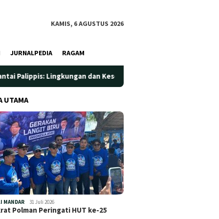
KAMIS, 6 AGUSTUS 2026
I
JURNALPEDIA
RAGAM
gkungan dan Kesehatan Jadi Prioritas
Jadi Wadah Silatur
A UTAMA
I MANDAR
31 Juli 2026
at Polman Peringati HUT ke-25
…