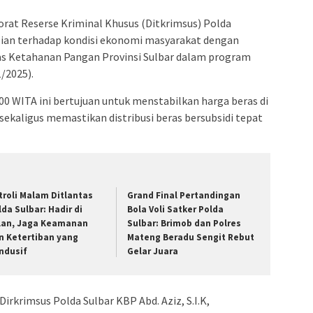
orat Reserse Kriminal Khusus (Ditkrimsus) Polda
ian terhadap kondisi ekonomi masyarakat dengan
 Ketahanan Pangan Provinsi Sulbar dalam program
/2025).
.00 WITA ini bertujuan untuk menstabilkan harga beras di
sekaligus memastikan distribusi beras bersubsidi tepat
troli Malam Ditlantas
Grand Final Pertandingan
lda Sulbar: Hadir di
Bola Voli Satker Polda
lan, Jaga Keamanan
Sulbar: Brimob dan Polres
n Ketertiban yang
Mateng Beradu Sengit Rebut
ndusif
Gelar Juara
irkrimsus Polda Sulbar KBP Abd. Aziz, S.I.K,