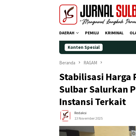
Loncat
ke
konten
DAERAH
PEMILU
KRIMINAL
OL
Konten Spesial
Demokrat Polma
Beranda
RAGAM
Stabilisasi Harga
Sulbar Salurkan 
Instansi Terkait
Redaksi
13 November 2025