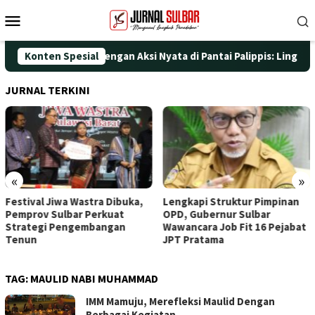
Loncat
Menu
ke
Mobile
konten
gati HUT ke-25 dengan Aksi Nyata di Pantai Palippis: Lingkungan
Konten Spesial
JURNAL TERKINI
«
»
Festival Jiwa Wastra Dibuka,
Lengkapi Struktur Pimpinan
Pemprov Sulbar Perkuat
OPD, Gubernur Sulbar
Strategi Pengembangan
Wawancara Job Fit 16 Pejabat
Tenun
JPT Pratama
TAG:
MAULID NABI MUHAMMAD
IMM Mamuju, Merefleksi Maulid Dengan
Berbagai Kegiatan