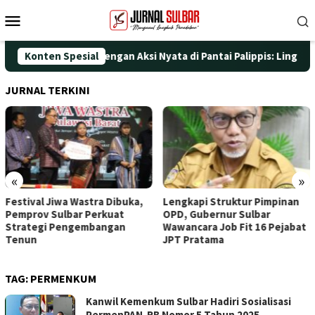
Loncat
Menu
ke
Mobile
konten
ati HUT ke-25 dengan Aksi Nyata di Pantai Palippis: Lingkungan 
Konten Spesial
JURNAL TERKINI
«
»
stival Jiwa Wastra Dibuka,
Lengkapi Struktur Pimpinan
Aw
mprov Sulbar Perkuat
OPD, Gubernur Sulbar
Do
rategi Pengembangan
Wawancara Job Fit 16 Pejabat
Ti
nun
JPT Pratama
TAG:
PERMENKUM
Kanwil Kemenkum Sulbar Hadiri Sosialisasi
PermenPAN-RB Nomor 5 Tahun 2025