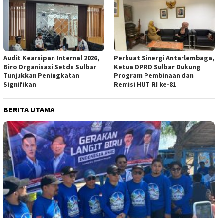
Audit Kearsipan Internal 2026,
Perkuat Sinergi Antarlembaga,
Biro Organisasi Setda Sulbar
Ketua DPRD Sulbar Dukung
Tunjukkan Peningkatan
Program Pembinaan dan
Signifikan
Remisi HUT RI ke-81
BERITA UTAMA