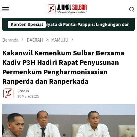
Loncat
Menu
ke
Mobile
konten
ngan Aksi Nyata di Pantai Palippis: Lingkungan dan Kesehatan Ja
Konten Spesial
Beranda
DAERAH
MAMUJU
Kakanwil Kemenkum Sulbar Bersama
Kadiv P3H Hadiri Rapat Penyusunan
Permenkum Pengharmonisasian
Ranperda dan Ranperkada
Redaksi
20 Maret 2025