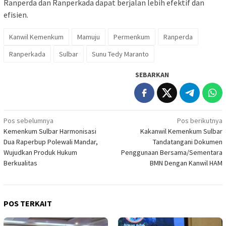
Ranperda dan Ranperkada dapat berjalan lebih efektif dan
efisien.
Kanwil Kemenkum
Mamuju
Permenkum
Ranperda
Ranperkada
Sulbar
Sunu Tedy Maranto
SEBARKAN
Navigasi
Pos sebelumnya
Pos berikutnya
Kemenkum Sulbar Harmonisasi
Kakanwil Kemenkum Sulbar
pos
Dua Raperbup Polewali Mandar,
Tandatangani Dokumen
Wujudkan Produk Hukum
Penggunaan Bersama/Sementara
Berkualitas
BMN Dengan Kanwil HAM
POS TERKAIT