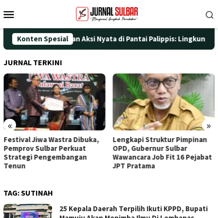
Loncat
Menu
ke
Mobile
konten
HUT ke-25 dengan Aksi Nyata di Pantai Palippis: Lingkungan dan
Konten Spesial
JURNAL TERKINI
«
»
Festival Jiwa Wastra Dibuka,
Lengkapi Struktur Pimpinan
Pemprov Sulbar Perkuat
OPD, Gubernur Sulbar
Strategi Pengembangan
Wawancara Job Fit 16 Pejabat
Tenun
JPT Pratama
TAG:
SUTINAH
25 Kepala Daerah Terpilih Ikuti KPPD, Bupati
Mamuju Akan Menimba Ilmu Di Lemhanas