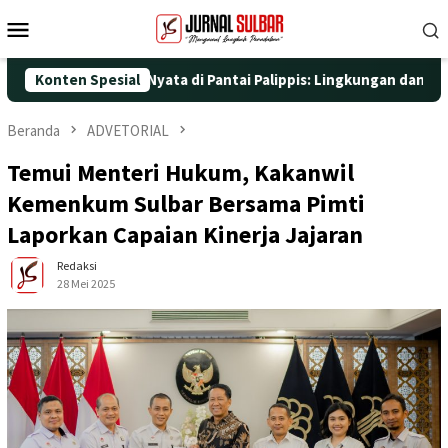
Loncat
Menu
ke
Mobile
konten
engan Aksi Nyata di Pantai Palippis: Lingkungan dan Kesehatan J
Konten Spesial
Beranda
ADVETORIAL
Temui Menteri Hukum, Kakanwil
Kemenkum Sulbar Bersama Pimti
Laporkan Capaian Kinerja Jajaran
Redaksi
28 Mei 2025