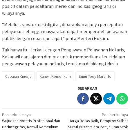
positif dalam pendaftaran merek dan indikasi geografis di
wilayahnya.
“Melalui transformasi digital, diharapkan adanya percepatan
pelayanan sehingga masyarakat dapat memperoleh pelayanan
publik dengan cepat dan tepat” pinta Menteri Hukum.
Tak hanya itu, terkait dengan Pengawasan Pelayanan Notaris,
Kakanwil dan jajaran diminta untuk memberikan atensi dalam
pengawasan pelayanan notaris, terutama di bidang fidusia.
Capaian Kinerja
Kanwil Kemenkum
Sunu Tedy Maranto
SEBARKAN
Navigasi
Pos sebelumnya
Pos berikutnya
Wujudkan Notaris Profesional dan
Harga Beras Naik, Pemprov Sulbar
pos
Berintegritas, Kanwil Kemenkum
Surati Pusat Minta Penyaluran Stok