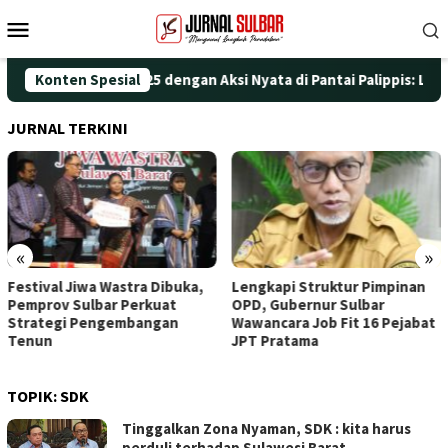
Loncat
Menu
ke
Mobile
konten
ringati HUT ke-25 dengan Aksi Nyata di Pantai Palippis: Lingkun
Konten Spesial
JURNAL TERKINI
«
»
Festival Jiwa Wastra Dibuka,
Lengkapi Struktur Pimpinan
Pemprov Sulbar Perkuat
OPD, Gubernur Sulbar
Strategi Pengembangan
Wawancara Job Fit 16 Pejabat
Tenun
JPT Pratama
TOPIK:
SDK
Tinggalkan Zona Nyaman, SDK : kita harus
perduli terhadap Sulawesi Barat