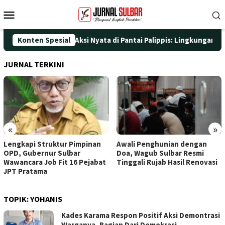
Loncat
Menu
ke
Mobile
konten
T ke-25 dengan Aksi Nyata di Pantai Palippis: Lingkungan dan Ke
Konten Spesial
JURNAL TERKINI
«
»
Lengkapi Struktur Pimpinan
Awali Penghunian dengan
OPD, Gubernur Sulbar
Doa, Wagub Sulbar Resmi
Wawancara Job Fit 16 Pejabat
Tinggali Rujab Hasil Renovasi
JPT Pratama
TOPIK:
YOHANIS
Kades Karama Respon Positif Aksi Demontrasi
Warganya, Bagian Dari Demokrasi