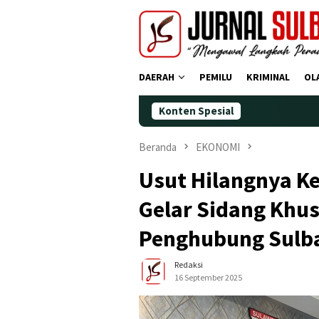
Loncat
ke
konten
DAERAH
PEMILU
KRIMINAL
OL
Konten Spesial
Demok
Beranda
EKONOMI
Usut Hilangnya K
Gelar Sidang Khu
Penghubung Sulb
Redaksi
16 September 2025