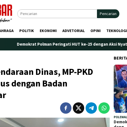
Pencarian
AHRAGA
POLITIK
EKONOMI
ADVETORIAL
OPINI
TEKNOLOG
rat Polman Peringati HUT ke-25 dengan Aksi Nyata di Pantai Pali
BERIT
endaraan Dinas, MP-PKD
sus dengan Badan
ar
POLEWAL
Demokr
deng