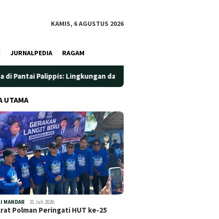
KAMIS, 6 AGUSTUS 2026
I
JURNALPEDIA
RAGAM
ppis: Lingkungan dan Kesehatan Jadi Prioritas
Jadi Wada
A UTAMA
I MANDAR
31 Juli 2026
at Polman Peringati HUT ke-25
…