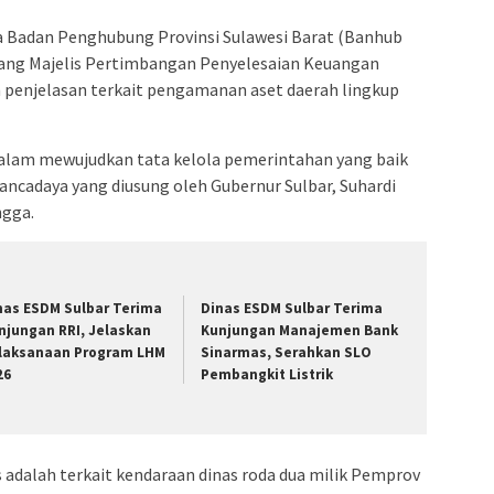
a Badan Penghubung Provinsi Sulawesi Barat (Banhub
sidang Majelis Pertimbangan Penyelesaian Keuangan
penjelasan terkait pengamanan aset daerah lingkup
lam mewujudkan tata kelola pemerintahan yang baik
Pancadaya yang diusung oleh Gubernur Sulbar, Suhardi
ngga.
nas ESDM Sulbar Terima
Dinas ESDM Sulbar Terima
njungan RRI, Jelaskan
Kunjungan Manajemen Bank
laksanaan Program LHM
Sinarmas, Serahkan SLO
26
Pembangkit Listrik
s adalah terkait kendaraan dinas roda dua milik Pemprov