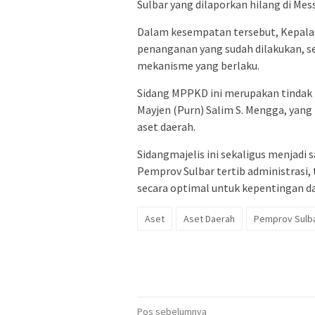
Sulbar yang dilaporkan hilang di Mes
Dalam kesempatan tersebut, Kepala
penanganan yang sudah dilakukan, se
mekanisme yang berlaku.
Sidang MPPKD ini merupakan tindak la
Mayjen (Purn) Salim S. Mengga, ya
aset daerah.
Sidangmajelis ini sekaligus menjadi 
Pemprov Sulbar tertib administrasi,
secara optimal untuk kepentingan da
Aset
Aset Daerah
Pemprov Sulb
Navigasi
Pos sebelumnya