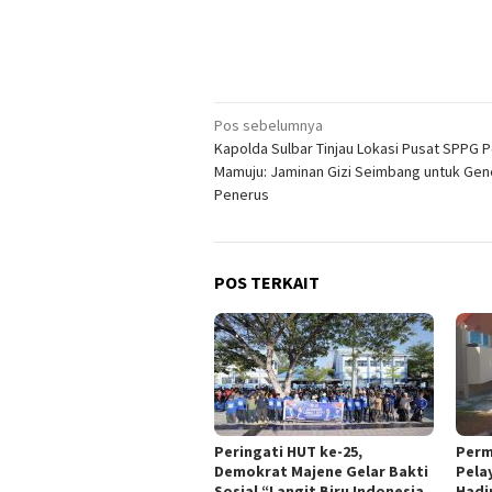
Navigasi
Pos sebelumnya
Kapolda Sulbar Tinjau Lokasi Pusat SPPG Po
pos
Mamuju: Jaminan Gizi Seimbang untuk Gen
Penerus
POS TERKAIT
Peringati HUT ke-25,
Perm
Demokrat Majene Gelar Bakti
Pela
Sosial “Langit Biru Indonesia
Hadi