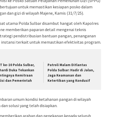
rvisi ke Posko Satuan Pelayanan Pemenuhan Gizi (SPPG)
ni bertujuan untuk memastikan kesiapan posko dalam
 dan gizi di wilayah Majene, Kamis (31/7/25).
at utama Polda Sulbar disambut hangat oleh Kapolres
jene memberikan paparan detail mengenai teknis
trategi pendistribusian bantuan pangan, penanganan
n instansi terkait untuk memastikan efektivitas program.
T ke-10 Polda Sulbar,
Patroli Malam Ditlantas
hardi Duka Tekankan
Polda Sulbar: Hadir di Jalan,
ntingnya Kemitraan
Jaga Keamanan dan
lisi dan Pemerintah
Ketertiban yang Kondusif
mbaran umum kondisi ketahanan pangan di wilayah
dan solusi yang telah disiapkan.
memberikan arahan dan penekanan kepada seluruh