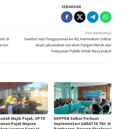
SEBARKAN
Pos berikutnya
lri di
‎Sambut Hari Pengayoman ke 80, Kemenkum Sulbar
erasi
Akan Laksanakan Gerakan Pangan Murah dan
Pelayanan Publik Untuk Masyarakat
udah Wajib Pajak, UPTD
DKPPKB Sulbar Perkuat
yanan Pajak Majene
Implementasi GARATTA TBC di
rkan Layanan Samsat
Pamboang, Dorong Akselerasi