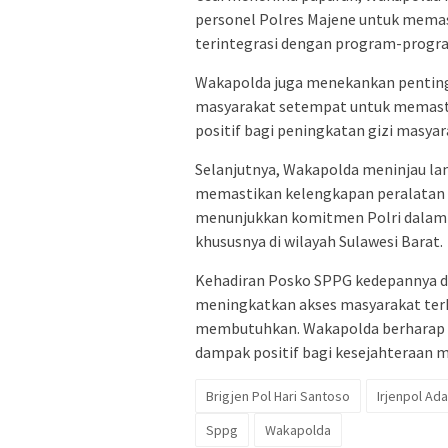
personel Polres Majene untuk memas
terintegrasi dengan program-progra
Wakapolda juga menekankan penting
masyarakat setempat untuk memast
positif bagi peningkatan gizi masyar
Selanjutnya, Wakapolda meninjau lan
memastikan kelengkapan peralatan d
menunjukkan komitmen Polri dalam
khususnya di wilayah Sulawesi Barat.
Kehadiran Posko SPPG kedepannya di
meningkatkan akses masyarakat terh
membutuhkan. Wakapolda berharap p
dampak positif bagi kesejahteraan m
Brigjen Pol Hari Santoso
Irjenpol Ad
Sppg
Wakapolda