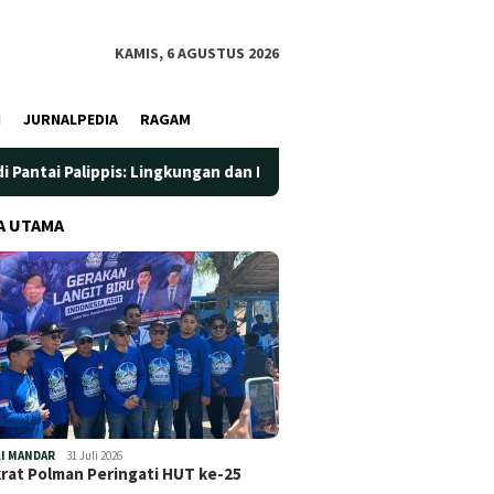
KAMIS, 6 AGUSTUS 2026
I
JURNALPEDIA
RAGAM
is: Lingkungan dan Kesehatan Jadi Prioritas
Jadi Wadah 
A UTAMA
I MANDAR
31 Juli 2026
at Polman Peringati HUT ke-25
…