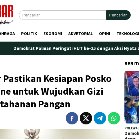
Pencarian
AHRAGA
POLITIK
EKONOMI
ADVETORIAL
OPINI
TEKNOLOG
t Polman Peringati HUT ke-25 dengan Aksi Nyata di Pantai Palipp
BERIT
 Pastikan Kesiapan Posko
ene untuk Wujudkan Gizi
etahanan Pangan
POLEWAL
Demokr
deng