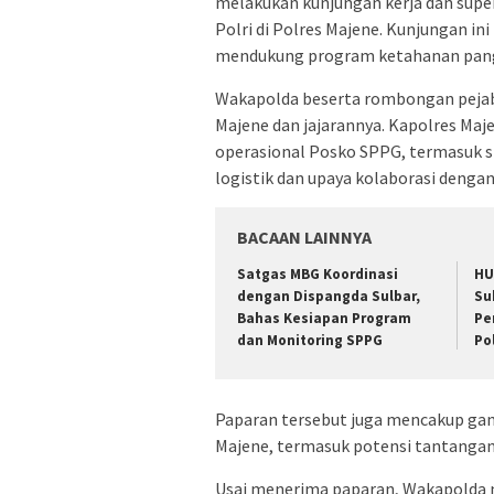
melakukan kunjungan kerja dan supe
Polri di Polres Majene. Kunjungan i
mendukung program ketahanan pangan
Wakapolda beserta rombongan pejab
Majene dan jajarannya. Kapolres Ma
operasional Posko SPPG, termasuk s
logistik dan upaya kolaborasi denga
BACAAN LAINNYA
Satgas MBG Koordinasi
HU
dengan Dispangda Sulbar,
Su
Bahas Kesiapan Program
Pe
dan Monitoring SPPG
Po
Paparan tersebut juga mencakup ga
Majene, termasuk potensi tantangan 
Usai menerima paparan, Wakapolda 