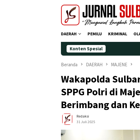
Loncat
ke
konten
DAERAH
PEMILU
KRIMINAL
OL
Konten Spesial
Demokra
Beranda
DAERAH
MAJENE
Wakapolda Sulbar
SPPG Polri di Maj
Berimbang dan K
Redaksi
31 Juli 2025