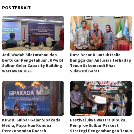
POS TERKAIT
Jadi Wadah Silaturahmi dan
Duta Besar RI untuk Italia
Bertukar Pengetahuan, KPw BI
Bangga dan Antusias terhadap
Sulbar Gelar Capacity Building
Tenun Sekomandi Khas
Wartawan 2026
Sulawesi Barat
KPw BI Sulbar Gelar Sipakada
Festival Jiwa Wastra Dibuka,
Media, Paparkan Kondisi
Pemprov Sulbar Perkuat
Perekonomian Daerah
Strategi Pengembangan Tenun