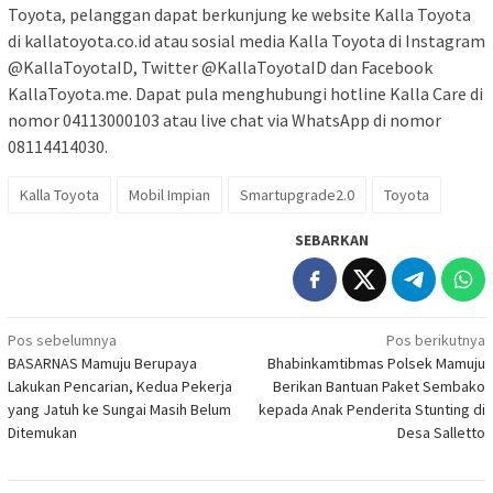
Toyota, pelanggan dapat berkunjung ke website Kalla Toyota
di kallatoyota.co.id atau sosial media Kalla Toyota di Instagram
@KallaToyotaID, Twitter @KallaToyotaID dan Facebook
KallaToyota.me. Dapat pula menghubungi hotline Kalla Care di
nomor 04113000103 atau live chat via WhatsApp di nomor
08114414030.
Kalla Toyota
Mobil Impian
Smartupgrade2.0
Toyota
SEBARKAN
Navigasi
Pos sebelumnya
Pos berikutnya
BASARNAS Mamuju Berupaya
Bhabinkamtibmas Polsek Mamuju
pos
Lakukan Pencarian, Kedua Pekerja
Berikan Bantuan Paket Sembako
yang Jatuh ke Sungai Masih Belum
kepada Anak Penderita Stunting di
Ditemukan
Desa Salletto