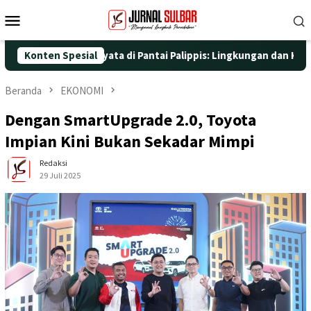
Loncat
Menu
ke
Mobile
konten
gan Aksi Nyata di Pantai Palippis: Lingkungan dan Kesehatan Jad
Konten Spesial
Beranda
EKONOMI
Dengan SmartUpgrade 2.0, Toyota
Impian Kini Bukan Sekadar Mimpi
Redaksi
29 Juli 2025