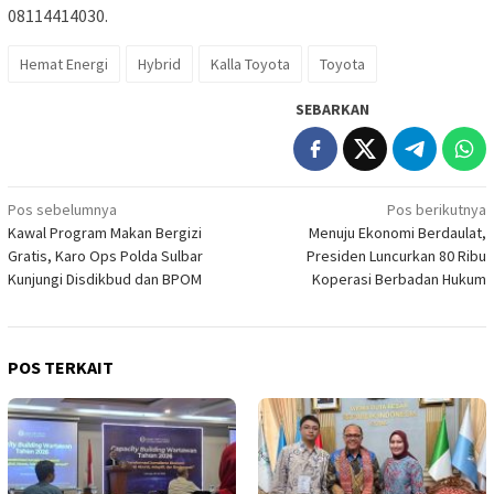
08114414030.
Hemat Energi
Hybrid
Kalla Toyota
Toyota
SEBARKAN
Navigasi
Pos sebelumnya
Pos berikutnya
Kawal Program Makan Bergizi
Menuju Ekonomi Berdaulat,
pos
Gratis, Karo Ops Polda Sulbar
Presiden Luncurkan 80 Ribu
Kunjungi Disdikbud dan BPOM
Koperasi Berbadan Hukum
POS TERKAIT