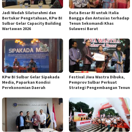
Jadi Wadah Silaturahmi dan
Duta Besar RI untuk Italia
Bertukar Pengetahuan, KPw BI
Bangga dan Antusias terhadap
Sulbar Gelar Capacity Building
Tenun Sekomandi Khas
Wartawan 2026
Sulawesi Barat
KPw BI Sulbar Gelar Sipakada
Festival Jiwa Wastra Dibuka,
Media, Paparkan Kondisi
Pemprov Sulbar Perkuat
Perekonomian Daerah
Strategi Pengembangan Tenun