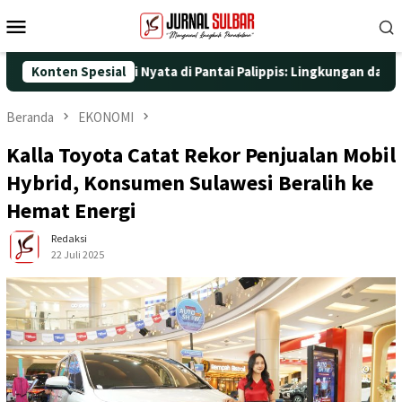
Loncat
Menu
ke
Mobile
konten
engan Aksi Nyata di Pantai Palippis: Lingkungan dan Kesehatan J
Konten Spesial
Beranda
EKONOMI
Kalla Toyota Catat Rekor Penjualan Mobil
Hybrid, Konsumen Sulawesi Beralih ke
Hemat Energi
Redaksi
22 Juli 2025