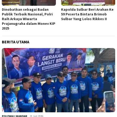
Dinobatkan sebagai Badan
Kapolda Sulbar Beri Arahan Ke
Publik Terbaik Nasional, Polri
59 Peserta Bintara Brimob
Raih Arkaya Wiwarta
Sulbar Yang Lolos Rikkes II
Prajanugraha dalam Monev KIP
2025
BERITA UTAMA
POLEWALI MANDAR
31 Juli 2026