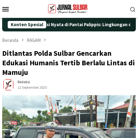
Loncat
Menu
ke
Mobile
konten
 dengan Aksi Nyata di Pantai Palippis: Lingkungan dan Kesehatan
Konten Spesial
Beranda
RAGAM
Ditlantas Polda Sulbar Gencarkan
Edukasi Humanis Tertib Berlalu Lintas di
Mamuju
Redaksi
12 September 2025