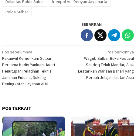
Dirlantas Polda Subar
Irjenpol Adi Deriyan Jayamarta
Polda Sulbar
SEBARKAN
Navigasi
Pos sebelumnya
Pos berikutnya
Kakanwil Kemenkum Sulbar
Wagub Sulbar Buka Festival
pos
Bersama Kadiv Yankum Hadiri
Sandeq Teluk Mandar, Ajak
Penutupan Pelatihan Teknis
Lestarikan Warisan Bahari yang
Jaminan Fidusia, Dukung
Pernah Jelajahi lautan Asia
Peningkatan Layanan AHU
POS TERKAIT