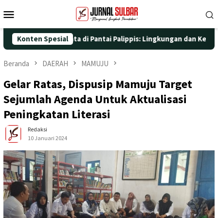
Loncat
Menu
ke
Mobile
konten
an Aksi Nyata di Pantai Palippis: Lingkungan dan Kesehatan Jadi
Konten Spesial
Beranda
DAERAH
MAMUJU
Gelar Ratas, Dispusip Mamuju Target
Sejumlah Agenda Untuk Aktualisasi
Peningkatan Literasi
Redaksi
10 Januari 2024