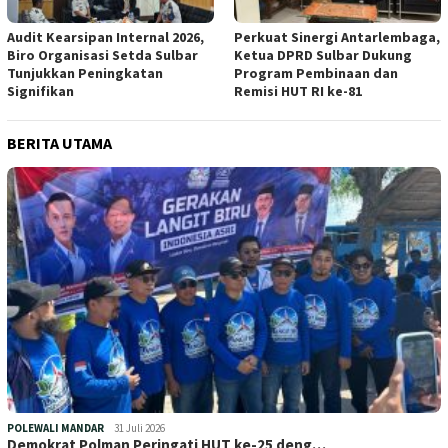
Audit Kearsipan Internal 2026,
Perkuat Sinergi Antarlembaga,
Biro Organisasi Setda Sulbar
Ketua DPRD Sulbar Dukung
Tunjukkan Peningkatan
Program Pembinaan dan
Signifikan
Remisi HUT RI ke-81
BERITA UTAMA
POLEWALI MANDAR
31 Juli 2026
Demokrat Polman Peringati HUT ke-25 deng…