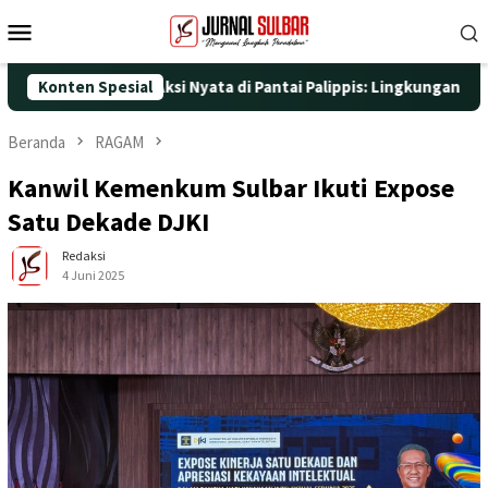
Loncat
Menu
ke
Mobile
konten
5 dengan Aksi Nyata di Pantai Palippis: Lingkungan dan Kesehata
Konten Spesial
Beranda
RAGAM
Kanwil Kemenkum Sulbar Ikuti Expose
Satu Dekade DJKI
Redaksi
4 Juni 2025