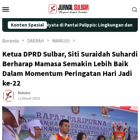
Loncat
Menu
ke
Mobile
konten
ngan Aksi Nyata di Pantai Palippis: Lingkungan dan Kesehatan Ja
Konten Spesial
Beranda
DAERAH
MAMUJU
Ketua DPRD Sulbar, Siti Suraidah Suhardi
Berharap Mamasa Semakin Lebih Baik
Dalam Momentum Peringatan Hari Jadi
ke-22
Redaksi
11 Maret 2024