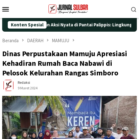
Loncat
Menu
ke
Mobile
konten
ke-25 dengan Aksi Nyata di Pantai Palippis: Lingkungan dan Kese
Konten Spesial
Beranda
DAERAH
MAMUJU
Dinas Perpustakaan Mamuju Apresiasi
Kehadiran Rumah Baca Nabawi di
Pelosok Kelurahan Rangas Simboro
Redaksi
9 Maret 2024