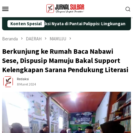
Loncat
Menu
ke
Mobile
konten
5 dengan Aksi Nyata di Pantai Palippis: Lingkungan dan Kesehata
Konten Spesial
Beranda
DAERAH
MAMUJU
Berkunjung ke Rumah Baca Nabawi
Sese, Dispusip Mamuju Bakal Support
Kelengkapan Sarana Pendukung Literasi
Redaksi
8 Maret 2024