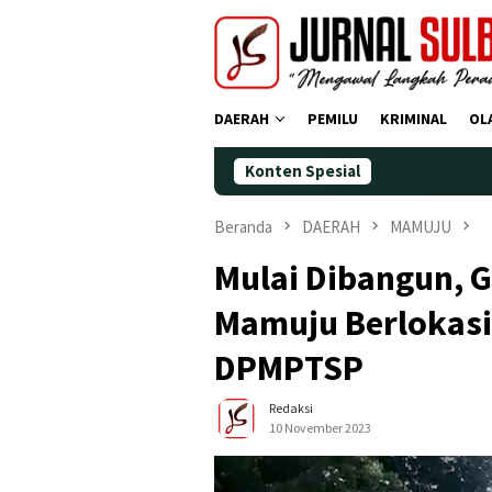
Loncat
ke
konten
DAERAH
PEMILU
KRIMINAL
OL
Konten Spesial
Demok
Beranda
DAERAH
MAMUJU
Mulai Dibangun, 
Mamuju Berlokasi
DPMPTSP
Redaksi
10 November 2023