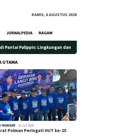
KAMIS, 6 AGUSTUS 2026
I
JURNALPEDIA
RAGAM
ppis: Lingkungan dan Kesehatan Jadi Prioritas
Jadi Wada
A UTAMA
I MANDAR
31 Juli 2026
at Polman Peringati HUT ke-25
…