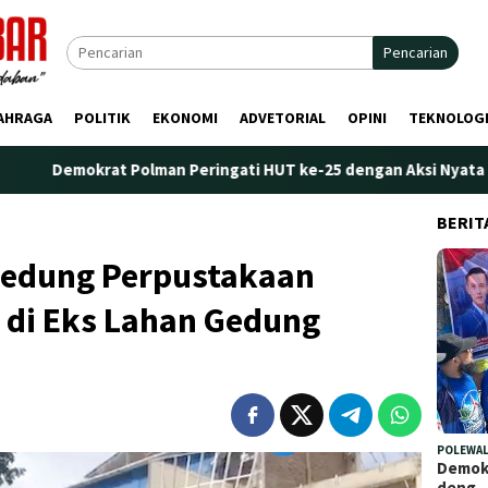
Pencarian
AHRAGA
POLITIK
EKONOMI
ADVETORIAL
OPINI
TEKNOLOG
rat Polman Peringati HUT ke-25 dengan Aksi Nyata di Pantai Pali
BERIT
Gedung Perpustakaan
 di Eks Lahan Gedung
POLEWAL
Demokr
deng