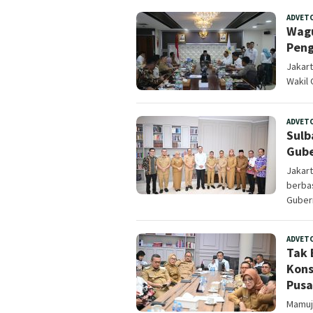
ADVET
Wagu
Peng
Jakart
Wakil
ADVET
Sulb
Gube
Jakar
berba
Guber
ADVET
Tak 
Kons
Pusa
Mamuju