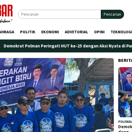
Pencarian
AHRAGA
POLITIK
EKONOMI
ADVETORIAL
OPINI
TEKNOLOG
 Peringati HUT ke-25 dengan Aksi Nyata di Pantai Palippis: Ling
BERIT
POLEWAL
Demokr
deng