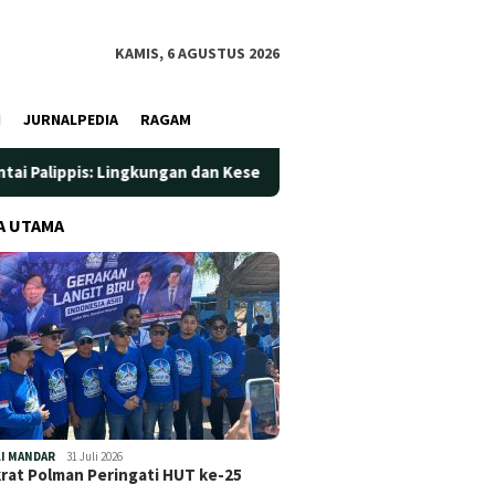
KAMIS, 6 AGUSTUS 2026
I
JURNALPEDIA
RAGAM
kungan dan Kesehatan Jadi Prioritas
Jadi Wadah Silatura
A UTAMA
I MANDAR
31 Juli 2026
at Polman Peringati HUT ke-25
…