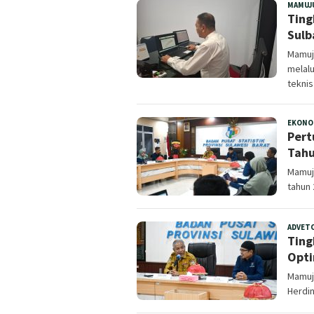
MAMUJ
Ting
Sulb
Mamuj
melalu
teknis
EKONO
Pert
Tahu
Mamuj
tahun 
ADVET
Ting
Opti
Mamuju
Herdin