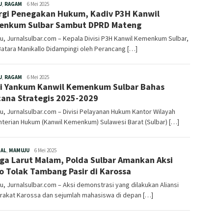
Redaksi
U
,
RAGAM
6 Mei 2025
rgi Penegakan Hukum, Kadiv P3H Kanwil
enkum Sulbar Sambut DPRD Mateng
, Jurnalsulbar.com – Kepala Divisi P3H Kanwil Kemenkum Sulbar,
atara Manikallo Didampingi oleh Perancang […]
Redaksi
U
,
RAGAM
6 Mei 2025
si Yankum Kanwil Kemenkum Sulbar Bahas
ana Strategis 2025-2029
, Jurnalsulbar.com – Divisi Pelayanan Hukum Kantor Wilayah
terian Hukum (Kanwil Kemenkum) Sulawesi Barat (Sulbar) […]
Redaksi
NAL
,
MAMUJU
6 Mei 2025
ga Larut Malam, Polda Sulbar Amankan Aksi
 Tolak Tambang Pasir di Karossa
, Jurnalsulbar.com – Aksi demonstrasi yang dilakukan Aliansi
rakat Karossa dan sejumlah mahasiswa di depan […]