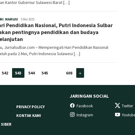
an Kantor Gubernur Sulawesi Barat […]
Redaksi
MI
,
MAMUJU
5 Mei 2025
ari Pendidikan Nasional, Putri Indonesia Sulbar
akan pentingnya pendidikan dan budaya
elanjutan
, Jurnalsulbar.com – Memperingati Hari Pendidikan Nasional
atuh pada 2 Mei, Putri Indonesia Sulawesi […]
542
543
544
545
…
608
»
JARINGAN SOCIAL
Facebook
Twitter
PRIVACY POLICY
Instagram
Youtub
KONTAK KAMI
 SIBER