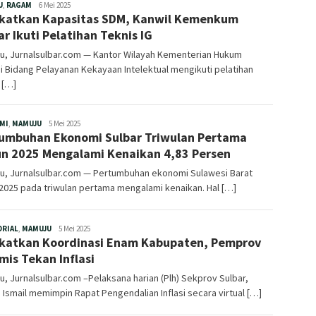
Redaksi
U
,
RAGAM
6 Mei 2025
katkan Kapasitas SDM, Kanwil Kemenkum
ar Ikuti Pelatihan Teknis IG
u, Jurnalsulbar.com — Kantor Wilayah Kementerian Hukum
i Bidang Pelayanan Kekayaan Intelektual mengikuti pelatihan
 […]
Redaksi
MI
,
MAMUJU
5 Mei 2025
umbuhan Ekonomi Sulbar Triwulan Pertama
n 2025 Mengalami Kenaikan 4,83 Persen
u, Jurnalsulbar.com — Pertumbuhan ekonomi Sulawesi Barat
2025 pada triwulan pertama mengalami kenaikan. Hal […]
Redaksi
ORIAL
,
MAMUJU
5 Mei 2025
katkan Koordinasi Enam Kabupaten, Pemprov
mis Tekan Inflasi
, Jurnalsulbar.com –Pelaksana harian (Plh) Sekprov Sulbar,
 Ismail memimpin Rapat Pengendalian Inflasi secara virtual […]