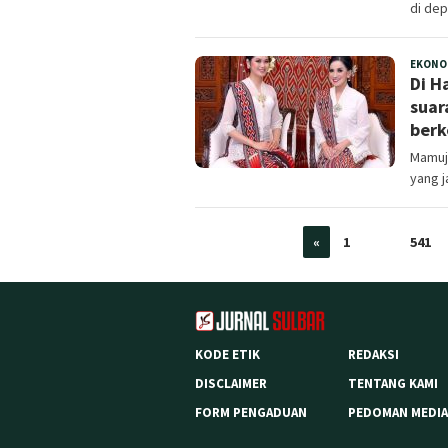
di dep
EKONO
Di H
suar
berk
Mamuju
yang j
«
1
…
541
KODE ETIK
REDAKSI
DISCLAIMER
TENTANG KAMI
FORM PENGADUAN
PEDOMAN MEDIA