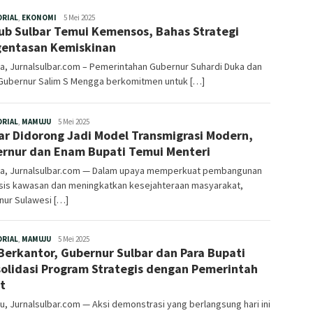
Redaksi
ORIAL
,
EKONOMI
5 Mei 2025
b Sulbar Temui Kemensos, Bahas Strategi
entasan Kemiskinan
a, Jurnalsulbar.com – Pemerintahan Gubernur Suhardi Duka dan
 Gubernur Salim S Mengga berkomitmen untuk […]
Redaksi
ORIAL
,
MAMUJU
5 Mei 2025
ar Didorong Jadi Model Transmigrasi Modern,
rnur dan Enam Bupati Temui Menteri
ta, Jurnalsulbar.com — Dalam upaya memperkuat pembangunan
sis kawasan dan meningkatkan kesejahteraan masyarakat,
nur Sulawesi […]
Redaksi
ORIAL
,
MAMUJU
5 Mei 2025
Berkantor, Gubernur Sulbar dan Para Bupati
olidasi Program Strategis dengan Pemerintah
t
, Jurnalsulbar.com — Aksi demonstrasi yang berlangsung hari ini