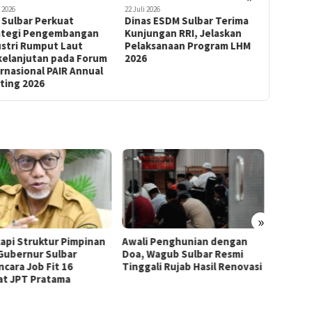
i 2026
22 Juli 2026
22 Juli 2026
as ESDM Sulbar Terima
Dinas ESDM Sulbar Terima
Audit Ke
ungan RRI, Jelaskan
Kunjungan Manajemen
2026, Bi
aksanaan Program LHM
Bank Sinarmas, Serahkan
Sulbar T
6
SLO Pembangkit Listrik
Peningka
»
i Penghunian dengan
Plt. Kepala Bapperida Sulbar
Perdan
 Wagub Sulbar Resmi
Tekankan Sinergi
Marano
gali Rujab Hasil Renovasi
Perencanaan dan Penguatan
Penge
Kelembagaan Ormas