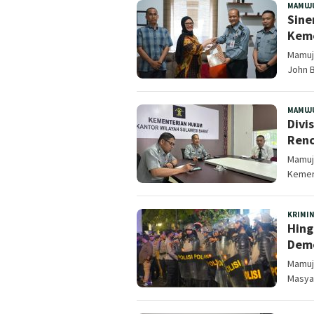
JURNAL
MAMUJ
SULBAR
Sine
Kem
Mamuju
John B
MAMUJ
Divi
Renc
Mamuju
Kemen
KRIMI
Hing
Demo
Mamuju
Masya