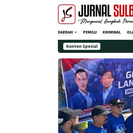
Loncat
ke
konten
DAERAH
PEMILU
KRIMINAL
OL
Konten Spesial
Demokrat Polman