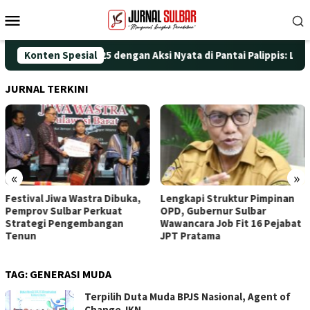
Loncat
Menu
ke
Mobile
konten
ringati HUT ke-25 dengan Aksi Nyata di Pantai Palippis: Lingkun
Konten Spesial
JURNAL TERKINI
«
»
Festival Jiwa Wastra Dibuka,
Lengkapi Struktur Pimpinan
Pemprov Sulbar Perkuat
OPD, Gubernur Sulbar
Strategi Pengembangan
Wawancara Job Fit 16 Pejabat
Tenun
JPT Pratama
TAG:
GENERASI MUDA
Terpilih Duta Muda BPJS Nasional, Agent of
Change JKN