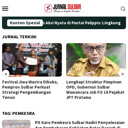
Loncat
Menu
ke
Mobile
konten
T ke-25 dengan Aksi Nyata di Pantai Palippis: Lingkungan dan Ke
Konten Spesial
JURNAL TERKINI
«
»
Festival Jiwa Wastra Dibuka,
Lengkapi Struktur Pimpinan
Pemprov Sulbar Perkuat
OPD, Gubernur Sulbar
Strategi Pengembangan
Wawancara Job Fit 16 Pejabat
Tenun
JPT Pratama
TAG:
PEMKESRA
Plt Karo Pemkesra Sulbar Hadiri Penyelesaian
dan Pembahasan Kebijakan Batas Daerah di