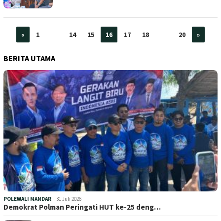
«
1
…
14
15
16
17
18
…
20
»
BERITA UTAMA
POLEWALI MANDAR
31 Juli 2026
Demokrat Polman Peringati HUT ke-25 deng…