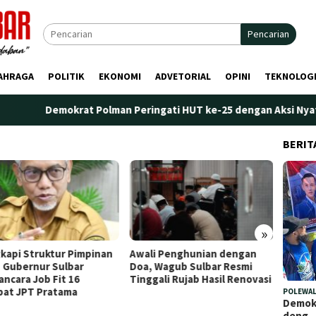
Pencarian
AHRAGA
POLITIK
EKONOMI
ADVETORIAL
OPINI
TEKNOLOG
Demokrat Polman Peringati HUT ke-25 dengan Aksi Nyata di Pantai
BERIT
»
Awali Penghunian dengan
Plt. Kepala Bapperida Sulbar
Doa, Wagub Sulbar Resmi
Tekankan Sinergi
Tinggali Rujab Hasil Renovasi
Perencanaan dan Penguatan
Kelembagaan Ormas
POLEWAL
Demokr
deng