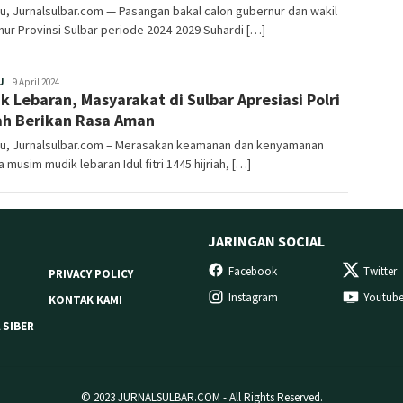
, Jurnalsulbar.com — Pasangan bakal calon gubernur dan wakil
ur Provinsi Sulbar periode 2024-2029 Suhardi […]
Redaksi
U
9 April 2024
k Lebaran, Masyarakat di Sulbar Apresiasi Polri
h Berikan Rasa Aman
u, Jurnalsulbar.com – Merasakan keamanan dan kenyamanan
 musim mudik lebaran Idul fitri 1445 hijriah, […]
JARINGAN SOCIAL
Facebook
Twitter
PRIVACY POLICY
Instagram
Youtub
KONTAK KAMI
 SIBER
© 2023 JURNALSULBAR.COM - All Rights Reserved.