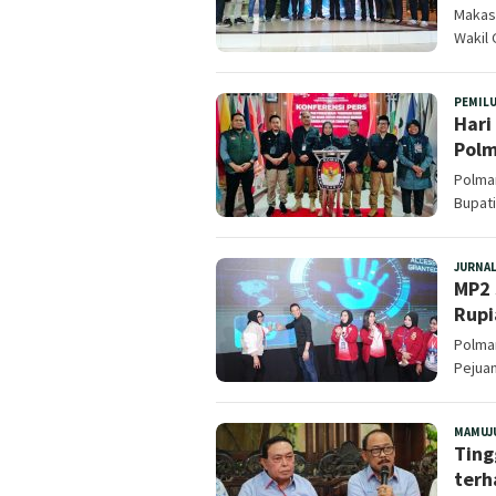
Makas
Wakil 
PEMIL
Hari
Polm
Polma
Bupati
JURNAL
MP2 
Rupi
Polman
Pejuan
MAMUJ
Ting
terh