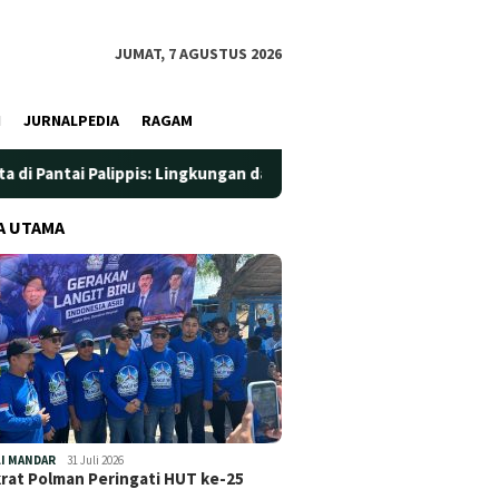
JUMAT, 7 AGUSTUS 2026
I
JURNALPEDIA
RAGAM
 Palippis: Lingkungan dan Kesehatan Jadi Prioritas
Jadi
A UTAMA
Perdana Operasi Zebra
Festival Jiwa Wastra Dibuka,
Marano 2025: Puluhan
Pemprov Sulbar Perkuat
Pengendara Ditindak
Strategi Pengembangan
Tenun
I MANDAR
31 Juli 2026
at Polman Peringati HUT ke-25
…