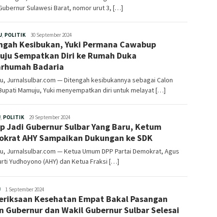
Gubernur Sulawesi Barat, nomor urut 3, […]
Redaksi
U
,
POLITIK
30 September 2024
ngah Kesibukan, Yuki Permana Cawabup
ju Sempatkan Diri ke Rumah Duka
rhumah Badaria
u, Jurnalsulbar.com — Ditengah kesibukannya sebagai Calon
Bupati Mamuju, Yuki menyempatkan diri untuk melayat […]
Redaksi
U
,
POLITIK
29 September 2024
p Jadi Gubernur Sulbar Yang Baru, Ketum
krat AHY Sampaikan Dukungan ke SDK
u, Jurnalsulbar.com — Ketua Umum DPP Partai Demokrat, Agus
rti Yudhoyono (AHY) dan Ketua Fraksi […]
Redaksi
U
1 September 2024
riksaan Kesehatan Empat Bakal Pasangan
n Gubernur dan Wakil Gubernur Sulbar Selesai