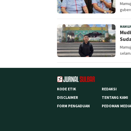
Mamuju
gubern
MAMUJ
Mudi
Suda
Mamuj
selama
KODE ETIK
REDAKSI
DISCLAIMER
TENTANG KAMI
FORM PENGADUAN
PEDOMAN MEDIA