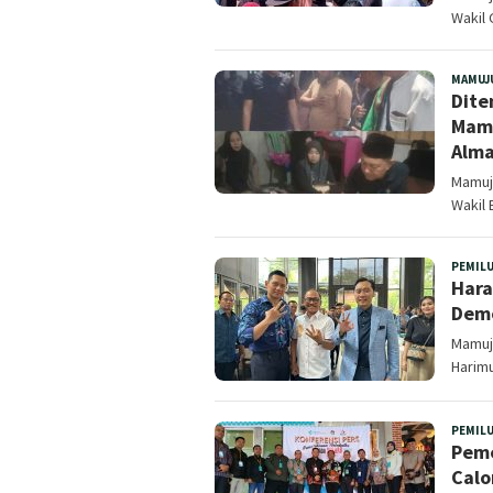
Wakil 
MAMUJ
Dite
Mamu
Alma
Mamuj
Wakil 
PEMIL
Hara
Demo
Mamuj
Harimu
PEMIL
Peme
Calo