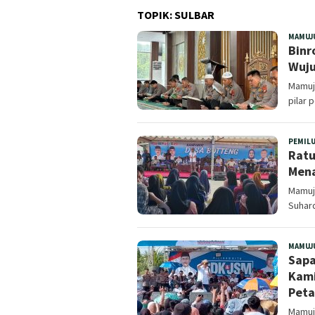
TOPIK:
SULBAR
MAMUJ
Binr
Wuju
Mamuj
pilar 
PEMIL
Ratu
Mena
Mamuju
Suhard
MAMUJ
Sapa
Kami
Peta
Mamuj