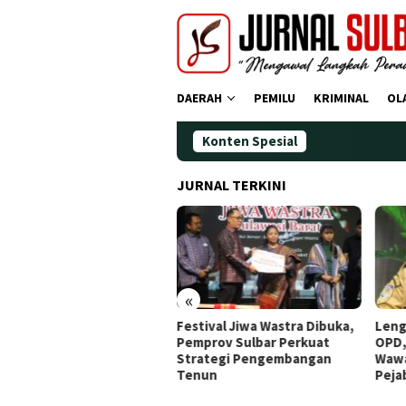
Loncat
ke
konten
DAERAH
PEMILU
KRIMINAL
OL
Konten Spesial
JURNAL TERKINI
«
Festival Jiwa Wastra Dibuka,
Lengkapi Struktur Pimpinan
Pemprov Sulbar Perkuat
OPD, Gubernur Sulbar
Strategi Pengembangan
Wawancara Job Fit 16
Tenun
Pejabat JPT Pratama