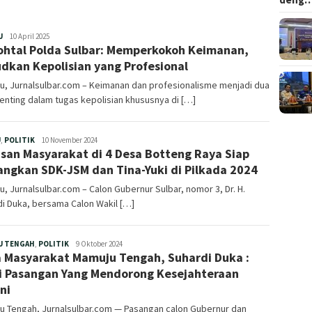
Redaksi
U
10 April 2025
ohtal Polda Sulbar: Memperkokoh Keimanan,
dkan Kepolisian yang Profesional
u, Jurnalsulbar.com – Keimanan dan profesionalisme menjadi dua
penting dalam tugas kepolisian khususnya di […]
Redaksi
U
,
POLITIK
10 November 2024
san Masyarakat di 4 Desa Botteng Raya Siap
ngkan SDK-JSM dan Tina-Yuki di Pilkada 2024
, Jurnalsulbar.com – Calon Gubernur Sulbar, nomor 3, Dr. H.
i Duka, bersama Calon Wakil […]
Redaksi
U TENGAH
,
POLITIK
9 Oktober 2024
 Masyarakat Mamuju Tengah, Suhardi Duka :
 Pasangan Yang Mendorong Kesejahteraan
ni
u Tengah, Jurnalsulbar.com — Pasangan calon Gubernur dan