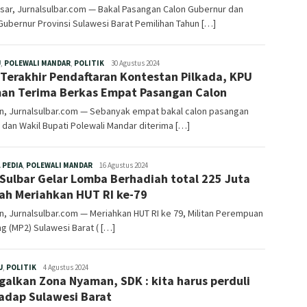
sar, Jurnalsulbar.com — Bakal Pasangan Calon Gubernur dan
Gubernur Provinsi Sulawesi Barat Pemilihan Tahun […]
Redaksi
U
,
POLEWALI MANDAR
,
POLITIK
30 Agustus 2024
 Terakhir Pendaftaran Kontestan Pilkada, KPU
an Terima Berkas Empat Pasangan Calon
n, Jurnalsulbar.com — Sebanyak empat bakal calon pasangan
 dan Wakil Bupati Polewali Mandar diterima […]
Redaksi
 PEDIA
,
POLEWALI MANDAR
16 Agustus 2024
Sulbar Gelar Lomba Berhadiah total 225 Juta
ah Meriahkan HUT RI ke-79
, Jurnalsulbar.com — Meriahkan HUT RI ke 79, Militan Perempuan
g (MP2) Sulawesi Barat ( […]
Redaksi
U
,
POLITIK
4 Agustus 2024
galkan Zona Nyaman, SDK : kita harus perduli
adap Sulawesi Barat