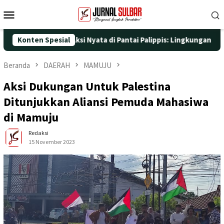
Loncat
Menu
ke
Mobile
konten
5 dengan Aksi Nyata di Pantai Palippis: Lingkungan dan Kesehata
Konten Spesial
Beranda
DAERAH
MAMUJU
Aksi Dukungan Untuk Palestina
Ditunjukkan Aliansi Pemuda Mahasiwa
di Mamuju
Redaksi
15 November 2023