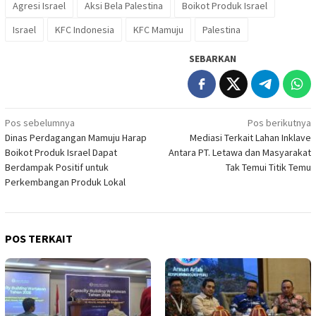
Agresi Israel
Aksi Bela Palestina
Boikot Produk Israel
Israel
KFC Indonesia
KFC Mamuju
Palestina
SEBARKAN
Navigasi
Pos sebelumnya
Pos berikutnya
Dinas Perdagangan Mamuju Harap
Mediasi Terkait Lahan Inklave
pos
Boikot Produk Israel Dapat
Antara PT. Letawa dan Masyarakat
Berdampak Positif untuk
Tak Temui Titik Temu
Perkembangan Produk Lokal
POS TERKAIT