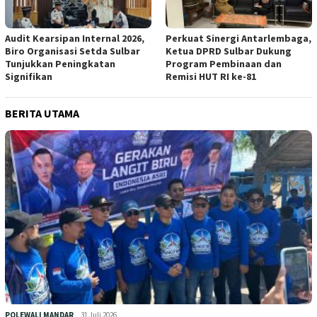
Audit Kearsipan Internal 2026,
Perkuat Sinergi Antarlembaga,
Biro Organisasi Setda Sulbar
Ketua DPRD Sulbar Dukung
Tunjukkan Peningkatan
Program Pembinaan dan
Signifikan
Remisi HUT RI ke-81
BERITA UTAMA
POLEWALI MANDAR
31 Juli 2026