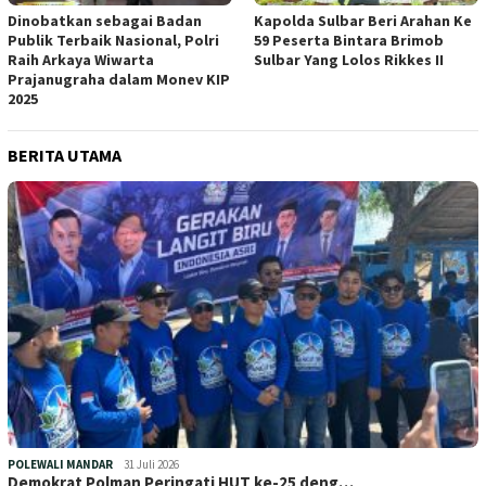
Dinobatkan sebagai Badan
Kapolda Sulbar Beri Arahan Ke
Publik Terbaik Nasional, Polri
59 Peserta Bintara Brimob
Raih Arkaya Wiwarta
Sulbar Yang Lolos Rikkes II
Prajanugraha dalam Monev KIP
2025
BERITA UTAMA
POLEWALI MANDAR
31 Juli 2026
Demokrat Polman Peringati HUT ke-25 deng…