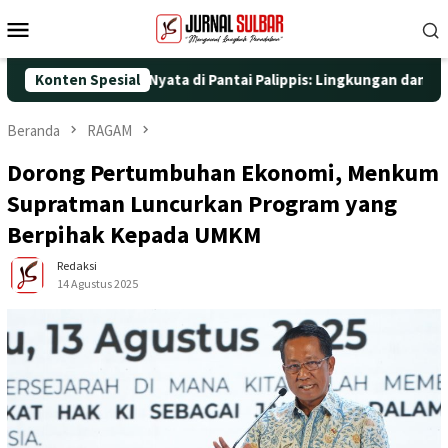
Loncat
Menu
ke
Mobile
konten
ngan Aksi Nyata di Pantai Palippis: Lingkungan dan Kesehatan Ja
Konten Spesial
Beranda
RAGAM
Dorong Pertumbuhan Ekonomi, Menkum
Supratman Luncurkan Program yang
Berpihak Kepada UMKM
Redaksi
14 Agustus 2025