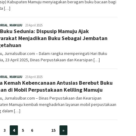
usip) Kabupaten Mamuju menyiagakan beragam buku bacaan bagi
ta […]
Redaksi
ORIAL
,
MAMUJU
23 April 2025
 Buku Sedunia: Dispusip Mamuju Ajak
arakat Menjadikan Buku Sebagai Jembatan
getahuan
, Jurnalsulbar.com – Dalam rangka memperingati Hari Buku
a, 23 April 2025, Dinas Perpustakaan dan Kearsipan […]
Redaksi
ORIAL
,
MAMUJU
23 April 2025
a Kemah Kebencanaan Antusias Berebut Buku
an di Mobil Perpustakaan Keliling Mamuju
, Jurnalsulbar.com – Dinas Perpustakaan dan Kearsipan
aten Mamuju kembali menghadirkan layanan mobil perpustakaan
ng dalam […]
3
4
5
6
…
15
»