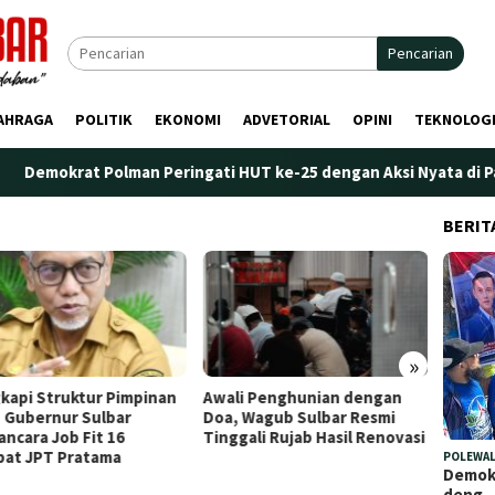
Pencarian
AHRAGA
POLITIK
EKONOMI
ADVETORIAL
OPINI
TEKNOLOG
Polman Peringati HUT ke-25 dengan Aksi Nyata di Pantai Palippi
BERIT
»
i Penghunian dengan
Plt. Kepala Bapperida Sulbar
Perdan
 Wagub Sulbar Resmi
Tekankan Sinergi
Marano
gali Rujab Hasil Renovasi
Perencanaan dan Penguatan
Penge
Kelembagaan Ormas
POLEWAL
Demokr
deng