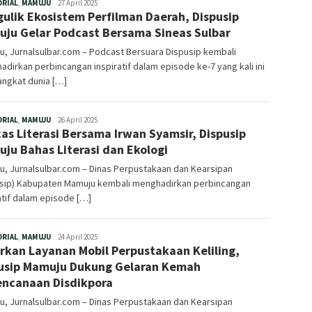
Redaksi
ORIAL
,
MAMUJU
27 April 2025
ulik Ekosistem Perfilman Daerah, Dispusip
ju Gelar Podcast Bersama Sineas Sulbar
, Jurnalsulbar.com – Podcast Bersuara Dispusip kembali
dirkan perbincangan inspiratif dalam episode ke-7 yang kali ini
ngkat dunia […]
Redaksi
ORIAL
,
MAMUJU
26 April 2025
as Literasi Bersama Irwan Syamsir, Dispusip
ju Bahas Literasi dan Ekologi
, Jurnalsulbar.com – Dinas Perpustakaan dan Kearsipan
usip) Kabupaten Mamuju kembali menghadirkan perbincangan
atif dalam episode […]
Redaksi
ORIAL
,
MAMUJU
24 April 2025
rkan Layanan Mobil Perpustakaan Keliling,
usip Mamuju Dukung Gelaran Kemah
ncanaan Disdikpora
, Jurnalsulbar.com – Dinas Perpustakaan dan Kearsipan