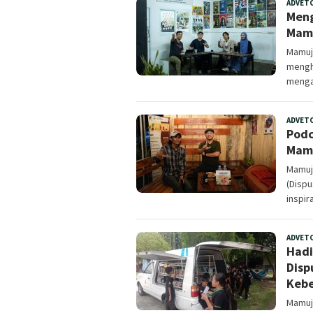
ADVET
Meng
Mamu
Mamuju
mengha
menga
ADVET
Podc
Mamu
Mamuju
(Disp
inspir
ADVET
Hadi
Disp
Kebe
Mamuju