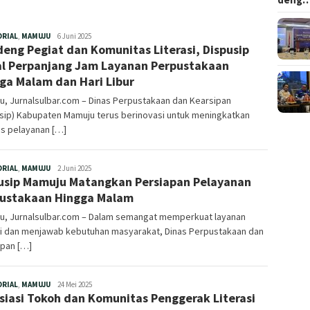
Redaksi
ORIAL
,
MAMUJU
6 Juni 2025
eng Pegiat dan Komunitas Literasi, Dispusip
l Perpanjang Jam Layanan Perpustakaan
ga Malam dan Hari Libur
, Jurnalsulbar.com – Dinas Perpustakaan dan Kearsipan
sip) Kabupaten Mamuju terus berinovasi untuk meningkatkan
as pelayanan […]
Redaksi
ORIAL
,
MAMUJU
2 Juni 2025
usip Mamuju Matangkan Persiapan Pelayanan
ustakaan Hingga Malam
u, Jurnalsulbar.com – Dalam semangat memperkuat layanan
asi dan menjawab kebutuhan masyarakat, Dinas Perpustakaan dan
ipan […]
Redaksi
ORIAL
,
MAMUJU
24 Mei 2025
siasi Tokoh dan Komunitas Penggerak Literasi