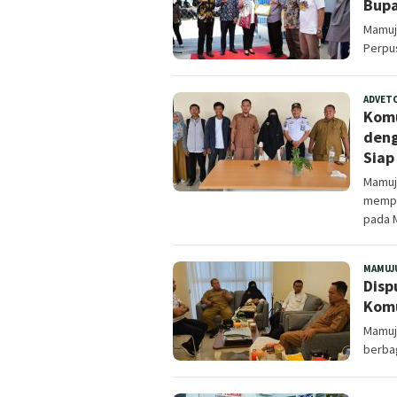
Bupa
Mamuj
Perpu
ADVET
Komu
deng
Siap
Mamuju
mempe
pada 
MAMUJ
Disp
Komu
Mamuj
berbag