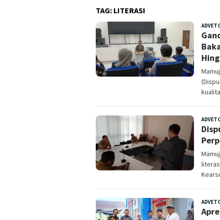
TAG:
LITERASI
ADVET
Gand
Baka
Hing
Mamuju
(Dispu
kualit
ADVET
Disp
Perp
Mamuj
liter
Kears
ADVET
Apre