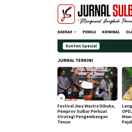
Loncat
ke
konten
DAERAH
PEMILU
KRIMINAL
OL
Konten Spesial
Demokrat 
JURNAL TERKINI
«
tival Jiwa Wastra Dibuka,
Lengkapi Struktur Pimpinan
Awal
prov Sulbar Perkuat
OPD, Gubernur Sulbar
Doa,
rategi Pengembangan
Wawancara Job Fit 16
Ting
nun
Pejabat JPT Pratama