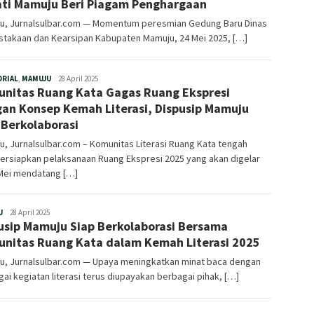
ti Mamuju Beri Piagam Penghargaan
u, Jurnalsulbar.com — Momentum peresmian Gedung Baru Dinas
stakaan dan Kearsipan Kabupaten Mamuju, 24 Mei 2025, […]
Redaksi
ORIAL
,
MAMUJU
28 April 2025
nitas Ruang Kata Gagas Ruang Ekspresi
an Konsep Kemah Literasi, Dispusip Mamuju
 Berkolaborasi
, Jurnalsulbar.com – Komunitas Literasi Ruang Kata tengah
rsiapkan pelaksanaan Ruang Ekspresi 2025 yang akan digelar
Mei mendatang […]
Redaksi
U
28 April 2025
usip Mamuju Siap Berkolaborasi Bersama
nitas Ruang Kata dalam Kemah Literasi 2025
u, Jurnalsulbar.com — Upaya meningkatkan minat baca dengan
ai kegiatan literasi terus diupayakan berbagai pihak, […]