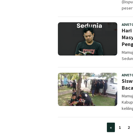
(Disp
peser
ADVET
Hari
Masy
Pen
Mamuju
Seduni
ADVET
Sisw
Baca
Mamuju
Kabup
kelili
«
1
2