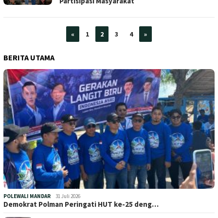
Partisipasi Masyarakat
«
1
2
3
4
»
BERITA UTAMA
POLEWALI MANDAR
31 Juli 2026
Demokrat Polman Peringati HUT ke-25 deng…