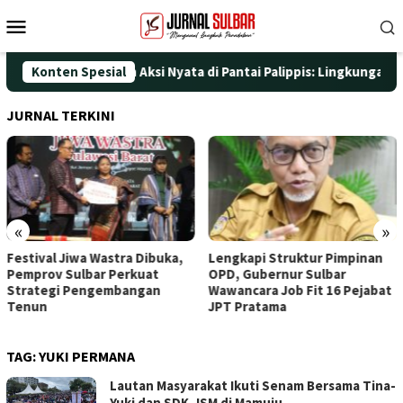
Loncat
Menu
ke
Mobile
konten
T ke-25 dengan Aksi Nyata di Pantai Palippis: Lingkungan dan Ke
Konten Spesial
JURNAL TERKINI
«
»
Festival Jiwa Wastra Dibuka,
Lengkapi Struktur Pimpinan
Pemprov Sulbar Perkuat
OPD, Gubernur Sulbar
Strategi Pengembangan
Wawancara Job Fit 16 Pejabat
Tenun
JPT Pratama
TAG:
YUKI PERMANA
Lautan Masyarakat Ikuti Senam Bersama Tina-
Yuki dan SDK-JSM di Mamuju