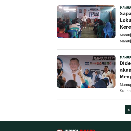
MAMUJ
Sapa
Loku
Keren
Mamuju
Mamuju
MAMUJ
Dide
akan
Meny
Mamuju
Sutina
«