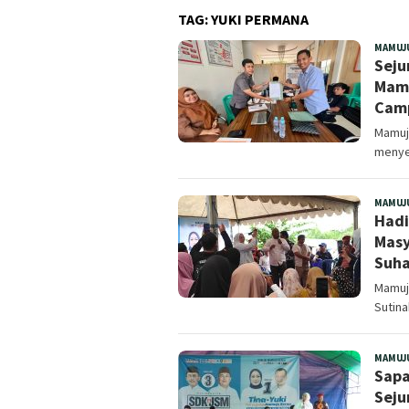
TAG:
YUKI PERMANA
MAMUJ
Seju
Mamu
Cam
Mamuju
menye
MAMUJ
Hadi
Masy
Suha
Mamuju
Sutina
MAMUJ
Sapa
Seju