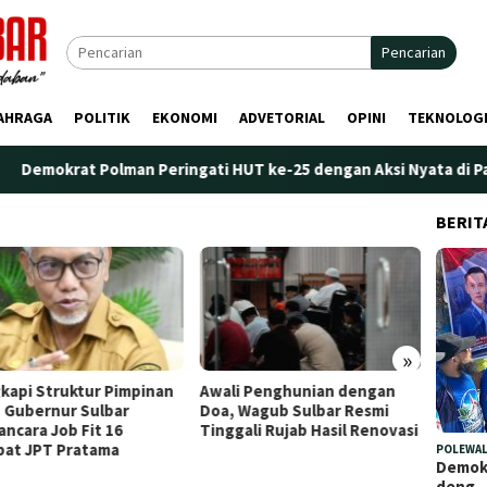
Pencarian
AHRAGA
POLITIK
EKONOMI
ADVETORIAL
OPINI
TEKNOLOG
 Polman Peringati HUT ke-25 dengan Aksi Nyata di Pantai Palippi
BERIT
»
li Penghunian dengan
Plt. Kepala Bapperida Sulbar
Perda
 Wagub Sulbar Resmi
Tekankan Sinergi
Maran
gali Rujab Hasil Renovasi
Perencanaan dan Penguatan
Penge
Kelembagaan Ormas
POLEWAL
Demokr
deng