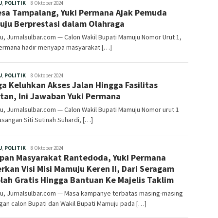
Redaksi
U
,
POLITIK
8 Oktober 2024
esa Tampalang, Yuki Permana Ajak Pemuda
ju Berprestasi dalam Olahraga
, Jurnalsulbar.com — Calon Wakil Bupati Mamuju Nomor Urut 1,
Permana hadir menyapa masyarakat […]
Redaksi
U
,
POLITIK
8 Oktober 2024
a Keluhkan Akses Jalan Hingga Fasilitas
ntan, Ini Jawaban Yuki Permana
, Jurnalsulbar.com — Calon Wakil Bupati Mamuju Nomor urut 1
asangan Siti Sutinah Suhardi, […]
Redaksi
U
,
POLITIK
8 Oktober 2024
pan Masyarakat Rantedoda, Yuki Permana
rkan Visi Misi Mamuju Keren II, Dari Seragam
lah Gratis Hingga Bantuan Ke Majelis Taklim
u, Jurnalsulbar.com — Masa kampanye terbatas masing-masing
an calon Bupati dan Wakil Bupati Mamuju pada […]