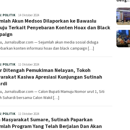
Redaksi
U
,
POLITIK
14 Oktober 2024
mlah Akun Medsos Dilaporkan ke Bawaslu
ju Terkait Penyebaran Konten Hoax dan Black
paign
, Jurnalsulbar.com — Sejumlah akun media sosial diduga
barkan konten informasi hoax dan black campaign […]
Redaksi
U
,
POLITIK
11 Oktober 2024
r Ditengah Pemukiman Nelayan, Tokoh
arakat Kasiwa Apresiasi Kunjungan Sutinah
rdi
, Jurnalsulbar.com — Calon Bupati Mamuju Nomor urut 1, Siti
h Suhardi bersama Calon Wakil […]
Redaksi
U
,
POLITIK
11 Oktober 2024
 Masyarakat Sumare, Sutinah Paparkan
mlah Program Yang Telah Berjalan Dan Akan