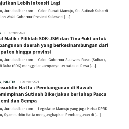
njutkan Lebih Intensif Lagi
, Jurnalsulbar.com — Calon Bupati Mamuju, Siti Sutinah Suhardi
lon Wakil Gubernur Provinsi Sulawesi […]
Redaksi
U
11 Oktober 2024
ul Malik : Pilihlah SDK-JSM dan Tina-Yuki untuk
angunan daerah yang berkesinambungan dari
paten hingga provinsi
, Jurnalsulbar.com — Calon Gubernur Sulawesi Barat (Sulbar),
di Duka (SDK) menggelar kampanye terbatas di Desa […]
Redaksi
U
,
POLITIK
11 Oktober 2024
suddin Hatta : Pembangunan di Bawah
mimpinan Sutinah Dikerjakan bertahap Pasca
demi dan Gempa
, Jurnalsulbar.com — Legislator Mamuju yang juga Ketua DPRD
u, Syamsuddin Hatta mengungkapkan Pembangunan di […]