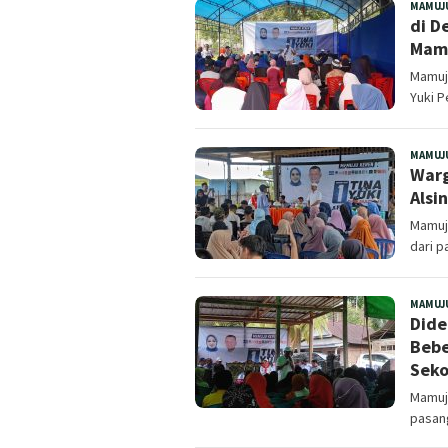
MAMUJ
di D
Mamu
Mamuju
Yuki 
MAMUJ
Warg
Alsi
Mamuju
dari p
MAMUJ
Dide
Bebe
Seko
Mamuj
pasang