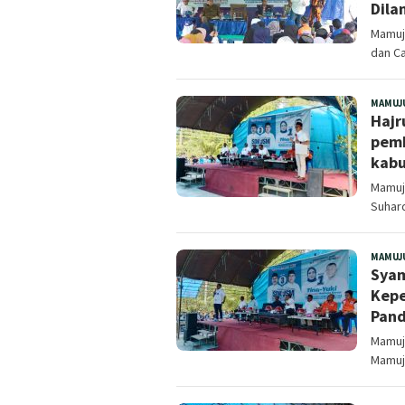
Dila
Mamuju
dan Ca
MAMUJ
Hajr
pemb
kabu
Mamuju
Suhar
MAMUJ
Syam
Kepe
Pan
Mamuju
Mamuj