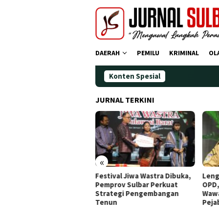
Loncat
ke
konten
DAERAH
PEMILU
KRIMINAL
OL
Konten Spesial
Demokrat
JURNAL TERKINI
«
stival Jiwa Wastra Dibuka,
Lengkapi Struktur Pimpinan
Awa
mprov Sulbar Perkuat
OPD, Gubernur Sulbar
Doa,
rategi Pengembangan
Wawancara Job Fit 16
Ting
nun
Pejabat JPT Pratama