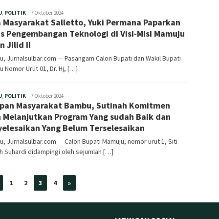
Redaksi
U
,
POLITIK
7 Oktober 2024
 Masyarakat Salletto, Yuki Permana Paparkan
s Pengembangan Teknologi di Visi-Misi Mamuju
 Jilid II
, Jurnalsulbar.com — Pasangam Calon Bupati dan Wakil Bupati
 Nomor Urut 01, Dr. Hj, […]
Redaksi
U
,
POLITIK
7 Oktober 2024
pan Masyarakat Bambu, Sutinah Komitmen
 Melanjutkan Program Yang sudah Baik dan
elesaikan Yang Belum Terselesaikan
, Jurnalsulbar.com — Calon Bupati Mamuju, nomor urut 1, Siti
h Suhardi didampingi oleh sejumlah […]
1
2
3
4
»