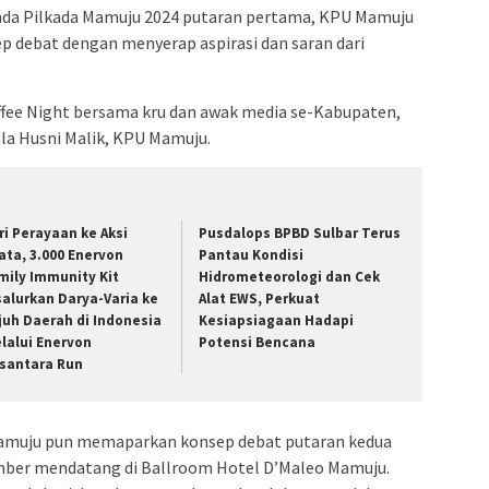
ada Pilkada Mamuju 2024 putaran pertama, KPU Mamuju
 debat dengan menyerap aspirasi dan saran dari
fee Night bersama kru dan awak media se-Kabupaten,
la Husni Malik, KPU Mamuju.
ri Perayaan ke Aksi
Pusdalops BPBD Sulbar Terus
ata, 3.000 Enervon
Pantau Kondisi
mily Immunity Kit
Hidrometeorologi dan Cek
salurkan Darya-Varia ke
Alat EWS, Perkuat
juh Daerah di Indonesia
Kesiapsiagaan Hadapi
lalui Enervon
Potensi Bencana
santara Run
amuju pun memaparkan konsep debat putaran kedua
mber mendatang di Ballroom Hotel D’Maleo Mamuju.