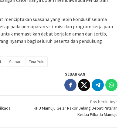
pasangan calon hanya boleh membawa dua kendaraan
at menciptakan suasana yang lebih kondusif selama
etap pada pemaparan visi-misi dan program kerja para
untuk memastikan debat berjalan aman dan tertib,
ang nyaman bagi seluruh peserta dan pendukung
4
Sulbar
Tina-Yuki
SEBARKAN
Pos berikutnya
ilkada
KPU Mamuju Gelar Rakor Jelang Debat Putaran
Kedua Pilkada Mamuju