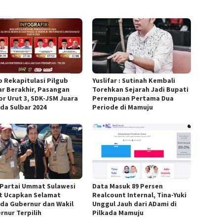
o Rekapitulasi Pilgub
Yuslifar : Sutinah Kembali
ar Berakhir, Pasangan
Torehkan Sejarah Jadi Bupati
r Urut 3, SDK-JSM Juara
Perempuan Pertama Dua
ada Sulbar 2024
Periode di Mamuju
Partai Ummat Sulawesi
Data Masuk 89 Persen
t Ucapkan Selamat
Realcount Internal, Tina-Yuki
da Gubernur dan Wakil
Unggul Jauh dari ADami di
rnur Terpilih
Pilkada Mamuju