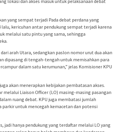
ng lokasi dan akses masuk untuk pelaksanaan debat
kan yang sempat terjadi Pada debat perdana yang
lalu, kericuhan antar pendukung sempat terjadi karena
k melalui satu pintu yang sama, sehingga
eka.
dari arah Utara, sedangkan paslon nomor urut dua akan
akan dipasang di tengah-tengah untuk memisahkan para
ercampur dalam satu kerumunan,” jelas Komisioner KPU
 juga akan menerapkan kebijakan pembatasan akses.
r melalui Liaison Officer (LO) masing-masing pasangan
dalam ruang debat. KPU juga membatasi jumlah
a parkir untuk mencegah kemacetan dan potensi
, jadi hanya pendukung yang terdaftar melalui LO yang