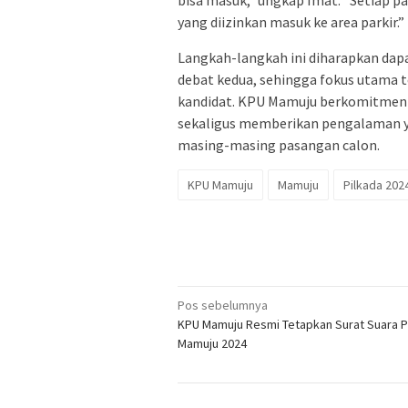
bisa masuk,” ungkap Imat. “Setiap 
yang diizinkan masuk ke area parkir.”
Langkah-langkah ini diharapkan dap
debat kedua, sehingga fokus utama t
kandidat. KPU Mamuju berkomitmen 
sekaligus memberikan pengalaman y
masing-masing pasangan calon.
KPU Mamuju
Mamuju
Pilkada 202
Navigasi
Pos sebelumnya
KPU Mamuju Resmi Tetapkan Surat Suara P
pos
Mamuju 2024