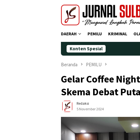
Loncat
ke
konten
DAERAH
PEMILU
KRIMINAL
OL
Konten Spesial
Demokrat P
Beranda
PEMILU
Gelar Coffee Nig
Skema Debat Puta
Redaksi
5 November 2024