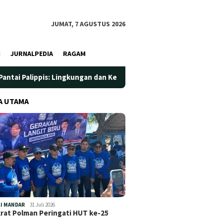
JUMAT, 7 AGUSTUS 2026
I
JURNALPEDIA
RAGAM
: Lingkungan dan Kesehatan Jadi Prioritas
Jadi Wadah Sil
A UTAMA
I MANDAR
31 Juli 2026
at Polman Peringati HUT ke-25
…