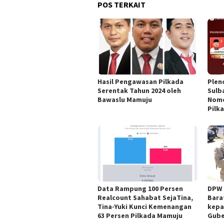
POS TERKAIT
Hasil Pengawasan Pilkada
Plen
Serentak Tahun 2024 oleh
Sulb
Bawaslu Mamuju
Nomo
Pilk
Data Rampung 100 Persen
DPW 
Realcount Sahabat SejaTina,
Bara
Tina-Yuki Kunci Kemenangan
kepa
63 Persen Pilkada Mamuju
Gube