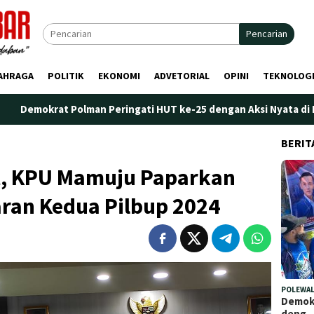
Pencarian
AHRAGA
POLITIK
EKONOMI
ADVETORIAL
OPINI
TEKNOLOG
olman Peringati HUT ke-25 dengan Aksi Nyata di Pantai Palippis
BERIT
ht, KPU Mamuju Paparkan
ran Kedua Pilbup 2024
POLEWAL
Demokr
deng