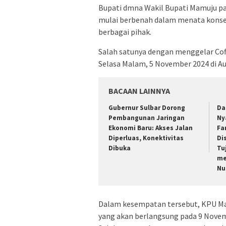
Bupati dmna Wakil Bupati Mamuju p
mulai berbenah dalam menata konsep
berbagai pihak.
Salah satunya dengan menggelar Cof
Selasa Malam, 5 November 2024 di Au
BACAAN LAINNYA
Gubernur Sulbar Dorong
Da
Pembangunan Jaringan
Ny
Ekonomi Baru: Akses Jalan
Fa
Diperluas, Konektivitas
Di
Dibuka
Tu
me
Nu
Dalam kesempatan tersebut, KPU M
yang akan berlangsung pada 9 Nove